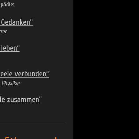
pädie:
r Gedanken“
rter
 leben“
Seele verbunden“
. Physiker
ele zusammen“