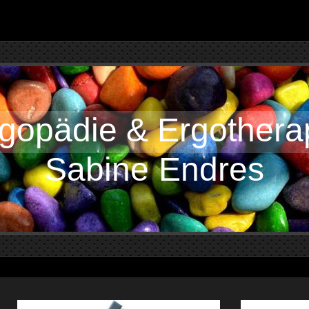
gopädie & Ergothera
Sabine Endres