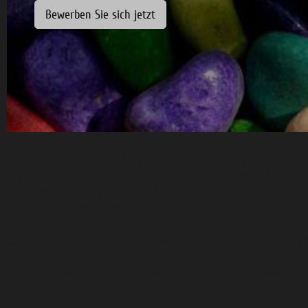
Bewerben Sie sich jetzt
Ein wichtiger Bestandteil der logopädischen Therapie in Trostbe
der interdisziplinäre Austausch mit anderen Fachbereichen und
Zusammenarbeit mit Eltern bei Kindern und Jugendlichen. Durch
erfolgreiche Kooperation mit den Kreiskliniken Südostbayern ist
betroffene Patienten von der Akut- über die Rehaphase bis hi
Weiterversorgung lückenlose logopädische Therapie „aus einer 
ein - für den Patienten häufig belastender - Therapeutenwech
stehen uns von Anfang an Diagnostik- und Verlaufsergebnisse
zur Verfügung.