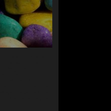
rg, Traunreut und Siegsdorf ist
 Ärzten, sowie die enge
 die langjährige und
 es uns möglich, für
n zur ambulanten häuslichen
Hand“ zu bieten. Somit kann
sel vermieden werden. Zudem
 zur Behandlungsoptimierung