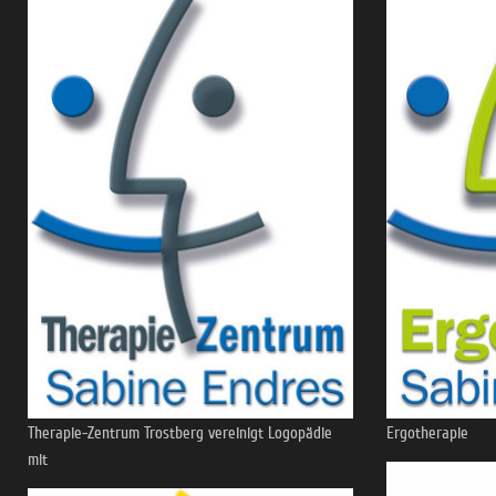
Therapie-Zentrum Trostberg vereinigt Logopädie
Ergotherapie
mit