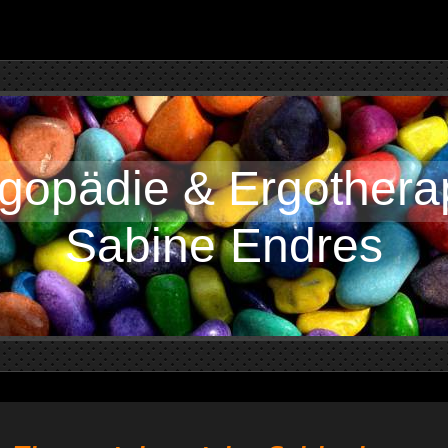
gopädie & Ergothera
Sabine Endres